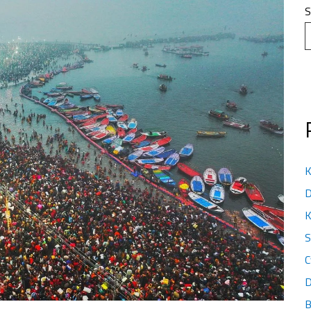
S
K
D
K
S
C
D
B