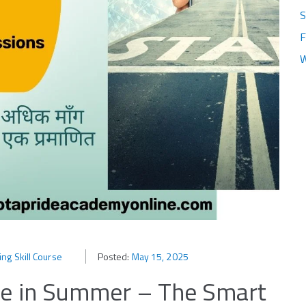
S
F
W
ing Skill Course
Posted:
May 15, 2025
se in Summer – The Smart