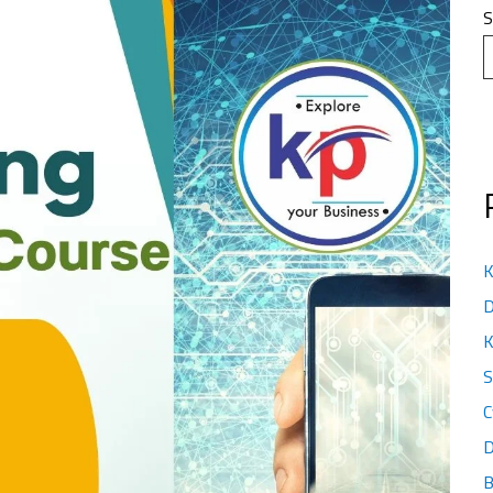
S
K
D
K
S
C
D
B